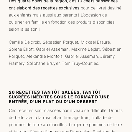
Des quatre coins de la région, ces 10 chefs passionnés
ont élaboré des recettes exclusives
pour ce livret destiné
aux enfants mais aussi aux parents ! L’occasion de
cuisiner en famille en fonction des produits disponibles
selon la saison !
Camille Delcroix, Sébastien Porquet, Mickaël Braure,
Solène Elliott, Gabriel Asseman, Maxime Leplat, Sébastien
Porquet, Alexandre Montois, Gabriel Asseman, Jérémy
Framery, Stéphane Bruyer, Tom Truy-Courties.
20 RECETTES TANTÔT SALÉES, TANTÔT
SUCRÉES INÉDITES SOUS LE FORMAT D’UNE
ENTRÉE, D’UN PLAT OU D’UN DESSERT
Ces recettes sont classées par niveau de difficulté. Donuts
de betterave à la rose et au fromage frais, truffade de
pommes de terre au maroilles, burger de pommes de terre
et hareng, Kébab d’agneau des Prés salés, Ravioles de