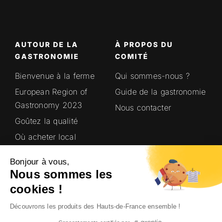
AUTOUR DE LA
À PROPOS DU
GASTRONOMIE
COMITÉ
Bienvenue à la ferme
Qui sommes-nous ?
European Region of
Guide de la gastronomie
Gastronomy 2023
Nous contacter
Goûtez la qualité
Où acheter local
Saveurs en’Or
Bonjour à vous,
Terroirs Hauts-de-
Nous sommes les
France
cookies !
Découvrons les produits des Hauts-de-France ensemble !
© Site 100% local et crédits photo