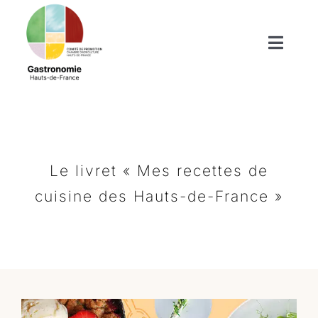
Passer
au
contenu
Toggl
Naviga
Produits du terroir
Boutiques de nos terroirs
Le livret « Mes recettes de
Recettes
cuisine des Hauts-de-France »
Nos publications
Actus/Agenda
Enfants