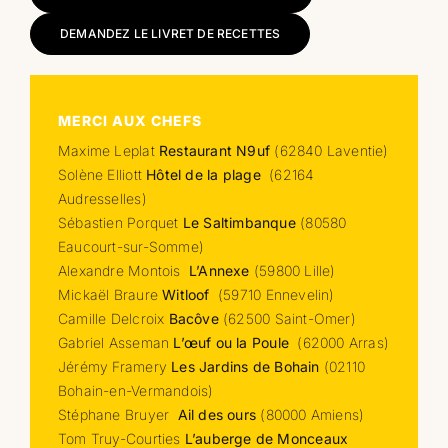
DEMANDEZ LE LIVRET DE RECETTES
MERCI AUX CHEFS
Maxime Leplat
Restaurant N9uf
(62840 Laventie)
Solène Elliott
Hôtel de la plage
(62164
Audresselles)
Sébastien Porquet
Le Saltimbanque
(80580
Eaucourt-sur-Somme)
Alexandre Montois
L’Annexe
(59800 Lille)
Mickaël Braure
Witloof
(59710 Ennevelin)
Camille Delcroix
Bacôve
(62500 Saint-Omer)
Gabriel Asseman
L’œuf ou la Poule
(62000 Arras)
Jérémy Framery
Les Jardins de Bohain
(02110
Bohain-en-Vermandois)
Stéphane Bruyer
Ail des ours
(80000 Amiens)
Tom Truy-Courties
L’auberge de Monceaux