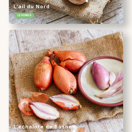
L’ail du Nord
LÉGUMES
L’échalote de Busnes