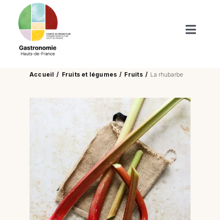
Passer
au
contenu
Toggl
Naviga
Produits du terroir
Accueil
Fruits et légumes
Fruits
La rhubarbe
Boutiques de nos terroirs
Recettes
Nos publications
Actus/Agenda
Enfants