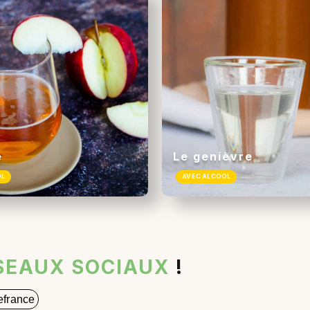
e
Le genièvre
OL
AVEC ALCOOL
SEAUX SOCIAUX
!