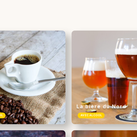
La bière du Nord
OL
AVEC ALCOOL