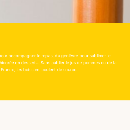
pour accompagner le repas, du genièvre pour sublimer le
hicorée en dessert… Sans oublier le jus de pommes ou de la
France, les boissons coulent de source.