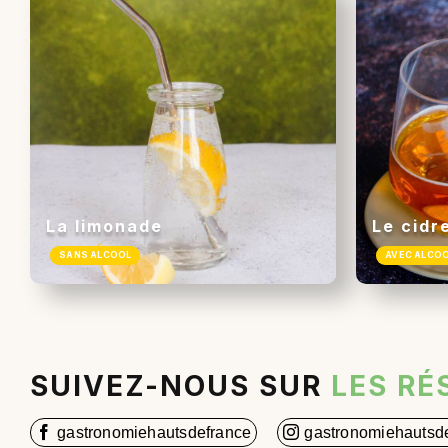
La limonade
Le cidr
SANS ALCOOL
AVEC ALCO
SUIVEZ-NOUS SUR
LES RÉ