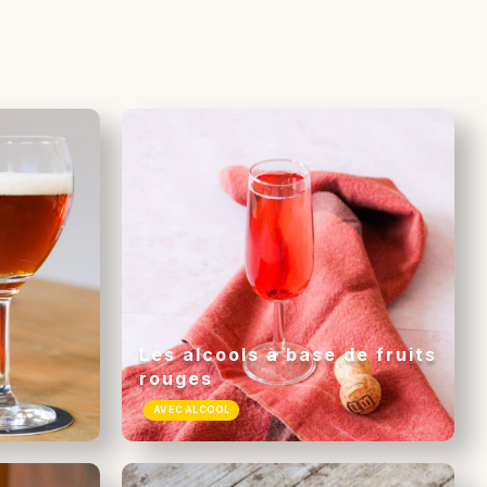
Les alcools à base de fruits
rouges
AVEC ALCOOL