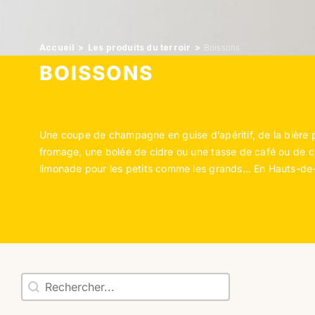
Accueil
Les produits du terroir
Boissons
BOISSONS
Une coupe de champagne en guise d’apéritif, de la bière 
fromage, une bolée de cidre ou une tasse de café ou de c
limonade pour les petits comme les grands… En Hauts-de-
chercher
Rechercher