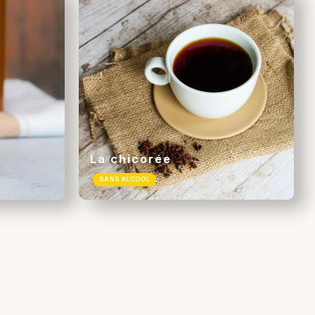
La chicorée
SANS ALCOOL