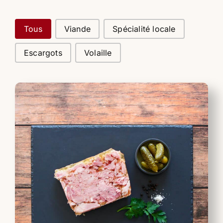
Catégories viandes
Tous
Viande
Spécialité locale
Escargots
Volaille