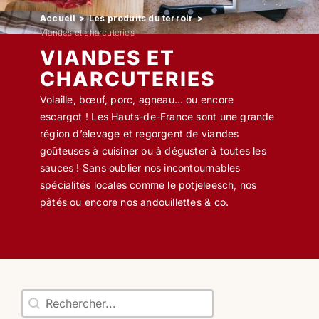
Accueil
Les produits du terroir
Viandes et charcuteries
Professionnels
VIANDES ET
CHARCUTERIES
RECHERCHER:
Volaille, bœuf, porc, agneau… ou encore
escargot ! Les Hauts-de-France sont une grande
région d’élevage et regorgent de viandes
goûteuses à cuisiner ou à déguster à toutes les
sauces ! Sans oublier nos incontournables
spécialités locales comme le potjeleesch, nos
pâtés ou encore nos andouillettes & co.
chercher
Rechercher