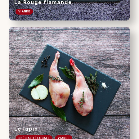
La Rouge flamande
VIANDE
Le lapin
SPÉCIALITÉ LOCALE
VIANDE