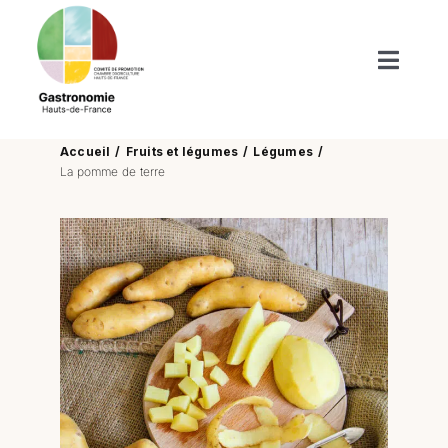
Passer
au
contenu
Toggl
Naviga
Produits du terroir
Accueil
Fruits et légumes
Légumes
La pomme de terre
Boutiques de nos terroirs
Recettes
Nos publications
Actus/Agenda
Enfants