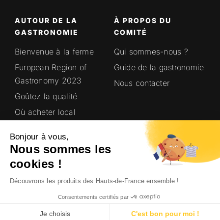
AUTOUR DE LA
À PROPOS DU
GASTRONOMIE
COMITÉ
Bienvenue à la ferme
Qui sommes-nous ?
European Region of
Guide de la gastronomie
Gastronomy 2023
Nous contacter
Goûtez la qualité
Où acheter local
Saveurs en’Or
Bonjour à vous,
Terroirs Hauts-de-
Nous sommes les
France
cookies !
Découvrons les produits des Hauts-de-France ensemble !
© Site 100% local et crédits photo
Consentements certifiés par
Sublimeurs
, 2022.
Je choisis
C'est bon pour moi !