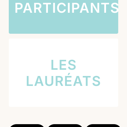
PARTICIPANTS
Chaque élève recevra un jeu de l’oie papier sur la
saisonnalité (selon les stocks disponibles) soit
d’autres lots (selon les stocks disponibles)
LES LAURÉATS
LES
Les classes lauréats seront mis en avant sur notre
LAURÉATS
site web.
Merci d’avoir participé !