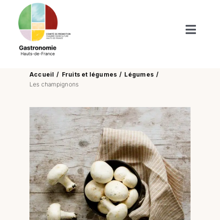
Passer
au
contenu
Toggl
Naviga
Produits du terroir
Accueil
Fruits et légumes
Légumes
Les champignons
Boutiques de nos terroirs
Recettes
Nos publications
Actus/Agenda
Enfants