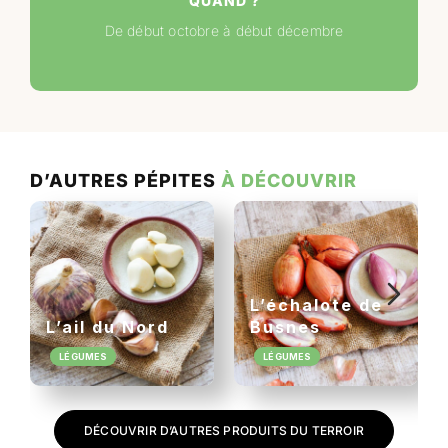
QUAND ?
De début octobre à début décembre
D’AUTRES PÉPITES
À DÉCOUVRIR
L’échalote de
L’ail du Nord
Busnes
LÉGUMES
LÉGUMES
DÉCOUVRIR D’AUTRES PRODUITS DU TERROIR