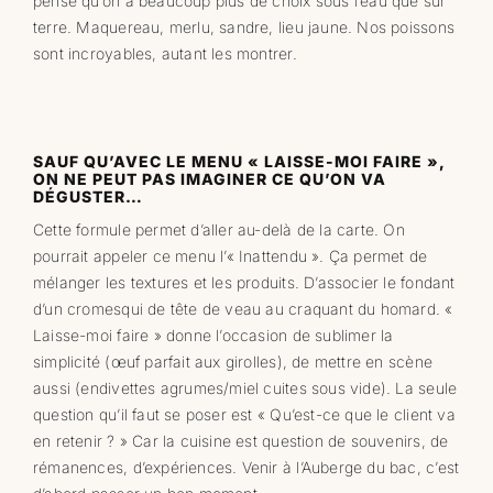
pense qu’on a beaucoup plus de choix sous l’eau que sur
terre. Maquereau, merlu, sandre, lieu jaune. Nos poissons
sont incroyables, autant les montrer.
SAUF QU’AVEC LE MENU « LAISSE-MOI FAIRE »,
ON NE PEUT PAS IMAGINER CE QU’ON VA
DÉGUSTER…
Cette formule permet d’aller au-delà de la carte. On
pourrait appeler ce menu l’« Inattendu ». Ça permet de
mélanger les textures et les produits. D’associer le fondant
d’un cromesqui de tête de veau au craquant du homard. «
Laisse-moi faire » donne l’occasion de sublimer la
simplicité (œuf parfait aux girolles), de mettre en scène
aussi (endivettes agrumes/miel cuites sous vide). La seule
question qu’il faut se poser est « Qu’est-ce que le client va
en retenir ? » Car la cuisine est question de souvenirs, de
rémanences, d’expériences. Venir à l’Auberge du bac, c’est