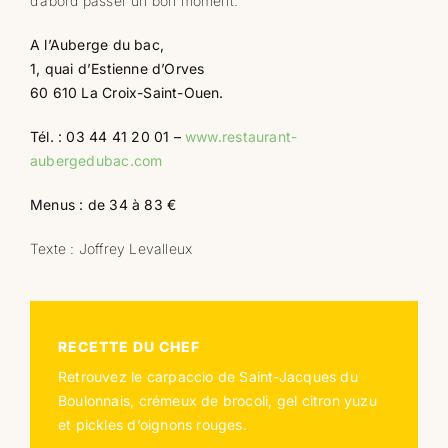
d’abord passer un bon moment.
A l’Auberge du bac,
1, quai d’Estienne d’Orves
60 610 La Croix-Saint-Ouen.
Tél. : 03 44 41 20 01 –
www.restaurant-
aubergedubac.com
Menus : de 34 à 83 €
Texte : Joffrey Levalleux
RECETTE DU CHEF
Retrouvez le carpaccio de Saint-Jacques du
Boulonnais, crémeux de brocoli, gel citron yuzu
et pickles d’oignons rouges.