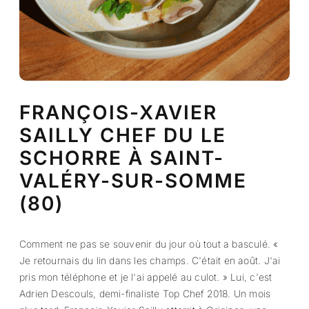
FRANÇOIS-XAVIER
SAILLY CHEF DU LE
SCHORRE À SAINT-
VALÉRY-SUR-SOMME
(80)
Comment ne pas se souvenir du jour où tout a basculé. «
Je retournais du lin dans les champs. C'était en août. J'ai
pris mon téléphone et je l'ai appelé au culot. » Lui, c'est
Adrien Descouls, demi-finaliste Top Chef 2018. Un mois