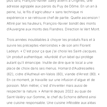
plus tard, François-Xavier Sailly atterrit à Origines, une
adresse agrippée aux parois du Puy de Dôme. En un an à
peine, lui, le fils d'agriculteur « sans technique ni
expérience » se retrouve chef de partie. Quelle ascension !
Attiré par les hauteurs, François-Xavier bondit des monts
d'Auvergne aux monts des Flandres. Direction le Vert Mont.
Trois années inoubliables à choyer les produits frais et à
suivre les préceptes «terroiristes » de son ami Florent
Ladeyn. « C'est pour ça que j'ai choisi les Saint-Jacques.
Un produit authentique. »Auréolé d'un label qui protège
autant qu'il émancipe. Inutile de dire que le local a une
place de choix dans ses menus. Homard d'Audresselles
(62), cidre d'Autheuil-en-Valois (60), viande d'Arrest (80). «
En ce moment, je travaille sur une infusion d'algue et de
poisson. Mon métier, c'est d'inventer mais aussi de
respecter la nature. » Amarré depuis 2022 au quai de
Saint-Valéry-sur-Somme, le chef du Schorre défend ainsi
une cuisine responsable. Une cuisine inféodée aux aléas