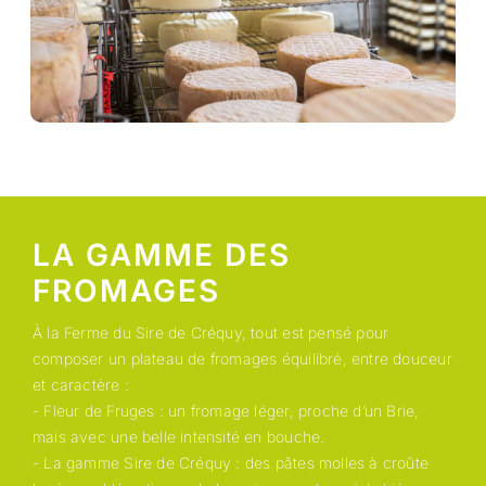
LA GAMME DES
FROMAGES
À la Ferme du Sire de Créquy, tout est pensé pour
composer un plateau de fromages équilibré, entre douceur
et caractère :
- Fleur de Fruges : un fromage léger, proche d’un Brie,
mais avec une belle intensité en bouche.
- La gamme Sire de Créquy : des pâtes molles à croûte