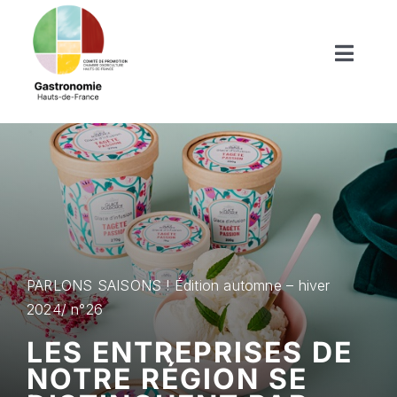
Passer
au
contenu
Toggl
Naviga
Produits du terroir
Boutiques de nos terroirs
Recettes
Nos publications
PARLONS SAISONS ! Édition automne – hiver
2024/ n°26
Actus/Agenda
LES ENTREPRISES DE
NOTRE RÉGION SE
Enfants