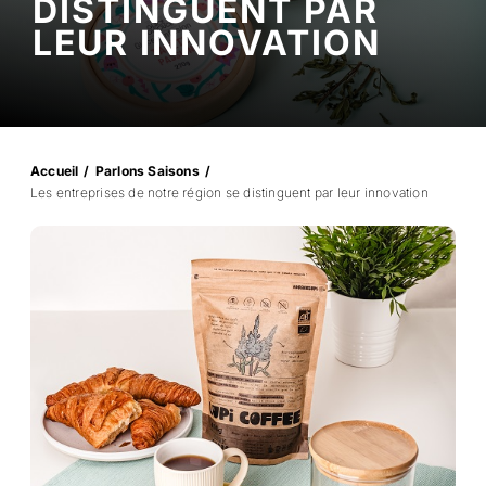
DISTINGUENT PAR
LEUR INNOVATION
Professionnels
RECHERCHER:
Accueil
Parlons Saisons
Les entreprises de notre région se distinguent par leur innovation