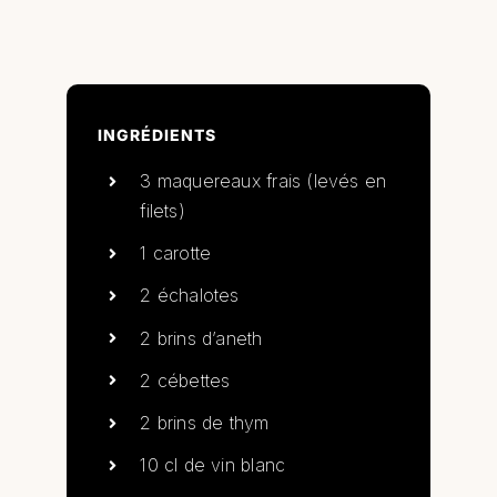
INGRÉDIENTS
3 maquereaux frais (levés en
filets)
1 carotte
2 échalotes
2 brins d’aneth
2 cébettes
2 brins de thym
10 cl de vin blanc