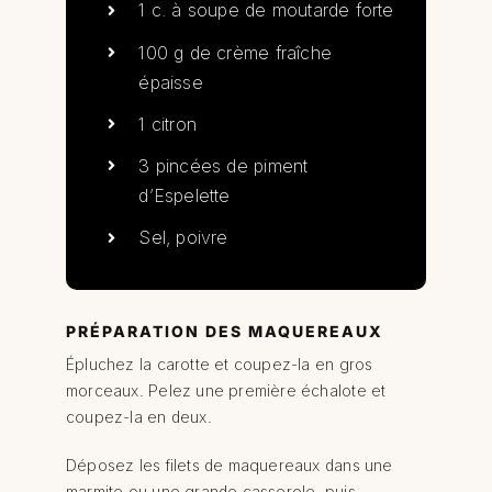
1 c. à soupe de moutarde forte
100 g de crème fraîche
épaisse
1 citron
3 pincées de piment
d’Espelette
Sel, poivre
PRÉPARATION DES MAQUEREAUX
Épluchez la carotte et coupez-la en gros
morceaux. Pelez une première échalote et
coupez-la en deux.
Déposez les filets de maquereaux dans une
marmite ou une grande casserole, puis