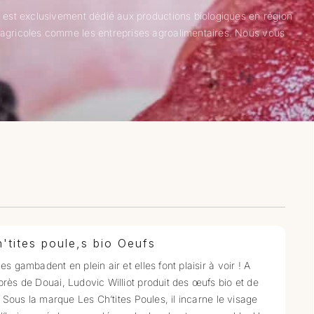
 est exclusivement dédié aux productions biologiques en région
 agricoles comme les entreprises agroalimentaires. Nous vous
'tites poule,s bio Oeufs
es gambadent en plein air et elles font plaisir à voir ! A
rès de Douai, Ludovic Williot produit des œufs bio et de
r. Sous la marque Les Ch’tites Poules, il incarne le visage