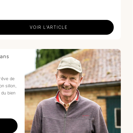
VOIR L’ARTICLE
dans
 rêve de
n sillon,
s du bien