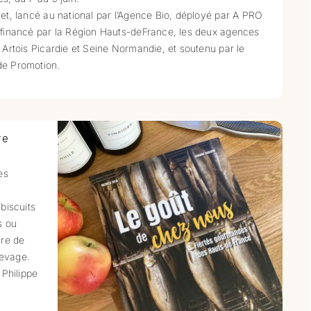
jet, lancé au national par l’Agence Bio, déployé par A PRO
 financé par la Région Hauts-deFrance, les deux agences
, Artois Picardie et Seine Normandie, et soutenu par le
de Promotion.
re
es
s
biscuits
s ou
ire de
levage.
 Philippe
a