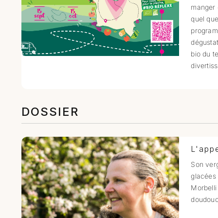
manger 
quel que
programm
dégustat
bio du t
divertis
DOSSIER
L'appe
Son verg
glacées 
Morbelli
doudouc