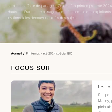
La bio est affaire de partages. Ce numéro printemps - été 2024
Hauts-de-France. Le partage anime l'ensemble des exploitants
invitions à les découvrir aux fils des sujets.
Accueil
Printemps – été 2024 spécial BIO
FOCUS SUR
Les ch
Ses poul
Masny, p
plein ai