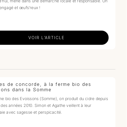
d’hui, mené dans une démarche locale et responsable. Un
engagé et œufs’reux !
VOIR L’ARTICLE
s de concorde, à la ferme bio des
sons dans la Somme
me bio des Evoissons (Somme), on produit du cidre depuis
u des années 2010. Simon et Agathe veillent à leur
ie avec sagesse et perspicacité.