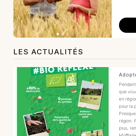
LES ACTUALITÉS
Adopt
Pendant 
que vou
en régio
pour la 
Presque 
région. 
plus, re
Mofflain