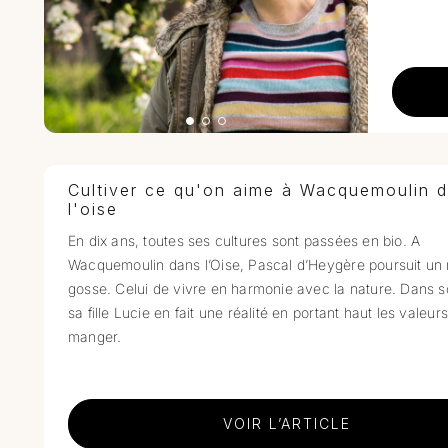
Cultiver ce qu'on aime à Wacquemoulin 
l'oise
En dix ans, toutes ses cultures sont passées en bio. A
Wacquemoulin dans l’Oise, Pascal d’Heygère poursuit un
gosse. Celui de vivre en harmonie avec la nature. Dans so
sa fille Lucie en fait une réalité en portant haut les valeur
manger.
VOIR L’ARTICLE