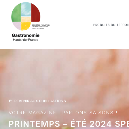
Passer
au
contenu
PRODUITS DU TERROI
REVENIR AUX PUBLICATIONS
VOTRE MAGAZINE : PARLONS SAISONS !
PRINTEMPS – ÉTÉ 2024 SP