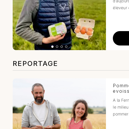
d’aujour
éleveur 
REPORTAGE
Pomme
evois
A la Fer
le milie
pommera