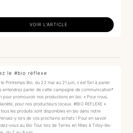
VOIR L’ARTICLE
ez le #bio réflexe
le Printemps Bio, du 22 mai au 21 juin, il est fort à parier
s entendrez parler de cette campagne de communication*
n pour promouvoir nos productions en bio. « Pour nous,
planète, pour nos producteurs locaux, #BIO REFLEXE ».
tous les produits sont disponibles en bio dans notre
Pensez-y lors de vos prochains achats ! Pour en savoir
ndez-vous au Bio Tour lors de Terres en fêtes à Tilloy-lès-
es, du 7 au 9 juin.