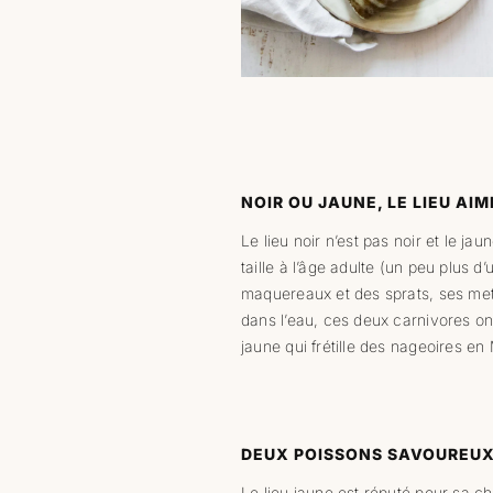
NOIR OU JAUNE, LE LIEU AI
Le lieu noir n’est pas noir et le ja
taille à l’âge adulte (un peu plus
maquereaux et des sprats, ses mets
dans l’eau, ces deux carnivores ont
jaune qui frétille des nageoires en
DEUX POISSONS SAVOUREU
Le lieu jaune est réputé pour sa ch