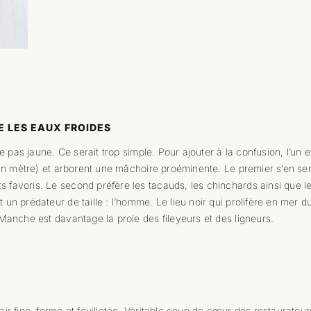
ME LES EAUX FROIDES
une pas jaune. Ce serait trop simple. Pour ajouter à la confusion, l’un 
 d’un mètre) et arborent une mâchoire proéminente. Le premier s’en s
 favoris. Le second préfère les tacauds, les chinchards ainsi que le
 un prédateur de taille : l’homme. Le lieu noir qui prolifère en mer 
 Manche est davantage la proie des fileyeurs et des ligneurs.
X
air fine, ferme et feuilletée. Véritable coup de cœur des restaurateu