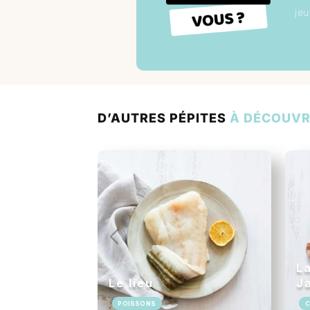
jeu
D’AUTRES PÉPITES
À DÉCOUVR
La
Le lieu
J
POISSONS
C