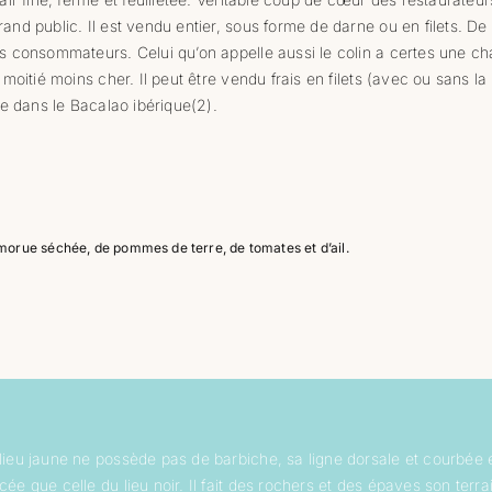
nd public. Il est vendu entier, sous forme de darne ou en filets. De s
s consommateurs. Celui qu’on appelle aussi le colin a certes une ch
 moitié moins cher. Il peut être vendu frais en filets (avec ou sans la
ée dans le Bacalao ibérique(2).
morue séchée, de pommes de terre, de tomates et d’ail.
lieu jaune ne possède pas de barbiche, sa ligne dorsale et courbée 
cée que celle du lieu noir. Il fait des rochers et des épaves son terra