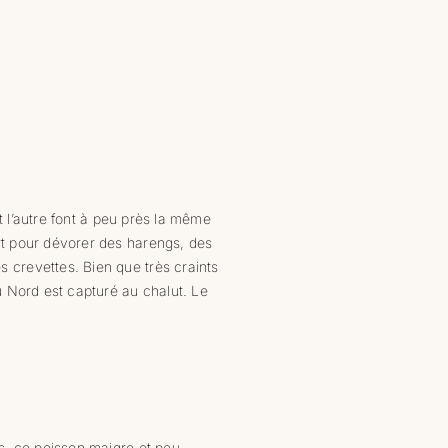
et l’autre font à peu près la même
ert pour dévorer des harengs, des
s crevettes. Bien que très craints
du Nord est capturé au chalut. Le
rs, ce poisson maigre et peu