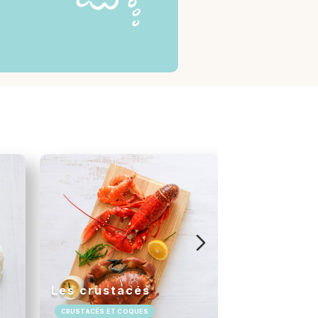
Les crustacés
Les végét
CRUSTACÉS ET COQUES
VÉGÉTAUX MARIN