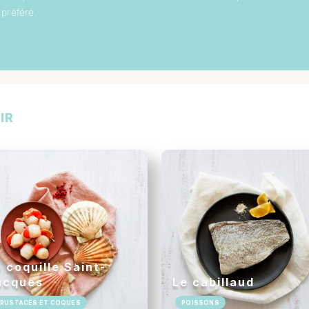
 préféré.
IR
 coquille Saint-
acques
Le cabillaud
RUSTACÉS ET COQUES
POISSONS