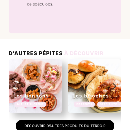
de spéculoos.
D’AUTRES PÉPITES
À DÉCOUVRIR
Les bonbons
Les brioches
MIEL ET SUCRERIE
DESSERTS
SPÉCIALITÉ LOCALE
DÉCOUVRIR D’AUTRES PRODUITS DU TERROIR