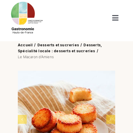
Passer
au
contenu
Toggl
Naviga
Produits du terroir
Accueil
Desserts et sucreries
Desserts
Spécialité locale : desserts et sucreries
Boutiques de nos terroirs
Le Macaron d’Amiens
Recettes
Nos publications
Actus/Agenda
Enfants