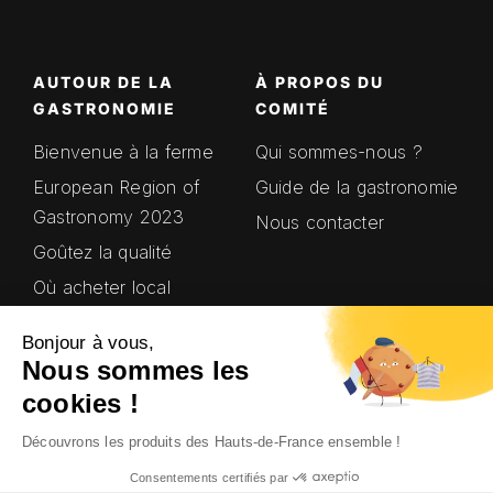
AUTOUR DE LA
À PROPOS DU
GASTRONOMIE
COMITÉ
Bienvenue à la ferme
Qui sommes-nous ?
European Region of
Guide de la gastronomie
Gastronomy 2023
Nous contacter
Goûtez la qualité
Où acheter local
Saveurs en’Or
Bonjour à vous,
Terroirs Hauts-de-
Nous sommes les
France
cookies !
Découvrons les produits des Hauts-de-France ensemble !
© Site 100% local et crédits photo
Consentements certifiés par