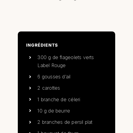
INGRÉDIENTS
300 g de flageolets verts
Label Rouge
6 gousses d’ail
2 carottes
1 branche de céleri
10 g de beurre
2 branches de persil plat