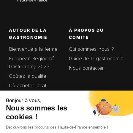
AUTOUR DE LA
À PROPOS DU
GASTRONOMIE
COMITÉ
Bienvenue à la ferme
Qui sommes-nous ?
European Region of
Guide de la gastronomie
Gastronomy 2023
Nous contacter
Goûtez la qualité
Où acheter local
Saveurs en’Or
Bonjour à vous,
Terroirs Hauts-de-
Nous sommes les
France
cookies !
Découvrons les produits des Hauts-de-France ensemble !