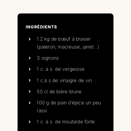
INGRÉDIENTS
1.2 kg de bœuf à braiser
(paleron, macreuse, jarret…)
3 oignons
1 c. à s. de vergeoise
1 c.à s de vinaigre de vin
50 cl de bière brune
100 g de pain d’épice un peu
rassi
1 c. à s. de moutarde forte