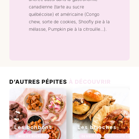
canadienne (tarte au sucre
québécoise) et américaine (Congo
chew, sorte de cookies, Shoofly pie à la
mélasse, Pumpkin pie à la citrouille…).
D’AUTRES PÉPITES
À DÉCOUVRIR
Les bonbons
Les brioches
MIEL ET SUCRERIE
DESSERTS
SPÉCIALITÉ LOCALE