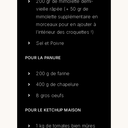
200 gr de mimolette demi-
vieille râpée (+ 50 gr de
mimolette supplémentaire en
morceaux pour en ajouter à
l’intérieur des croquettes !)
Sel et Poivre
POUR LA PANURE
200 g de farine
400 g de chapelure
8 gros oeufs
POUR LE KETCHUP MAISON
1 kg de tomates bien mûres