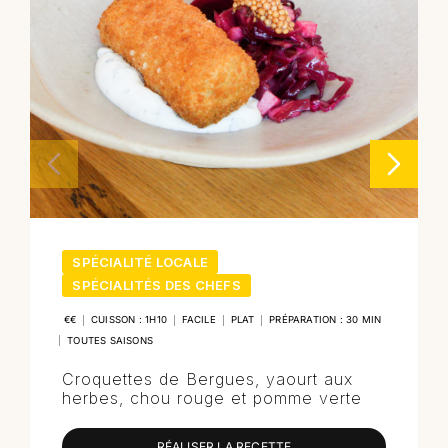
SPÉCIALITÉ LOCALE
SPÉCIALITÉS DES CHEFS
€€
|
CUISSON : 1H10
|
FACILE
|
PLAT
|
PRÉPARATION : 30 MIN
|
TOUTES SAISONS
Croquettes de Bergues, yaourt aux
herbes, chou rouge et pomme verte
RÉALISER LA RECETTE