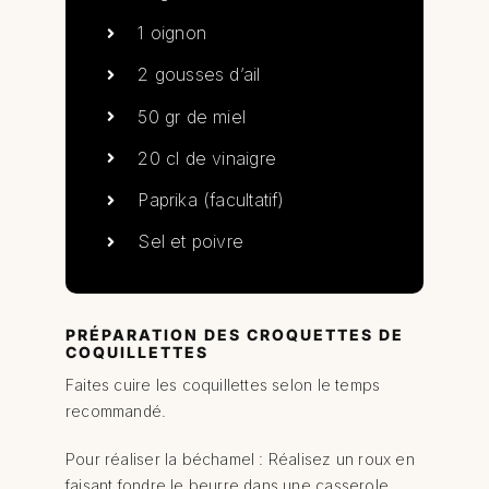
1 oignon
2 gousses d’ail
50 gr de miel
20 cl de vinaigre
Paprika (facultatif)
Sel et poivre
PRÉPARATION DES CROQUETTES DE
COQUILLETTES
Faites cuire les coquillettes selon le temps
recommandé.
Pour réaliser la béchamel : Réalisez un roux en
faisant fondre le beurre dans une casserole,