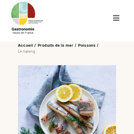
Passer
au
contenu
Toggl
Naviga
Produits du terroir
Accueil
Produits de la mer
Poissons
Le hareng
Boutiques de nos terroirs
Recettes
Nos publications
Actus/Agenda
Enfants