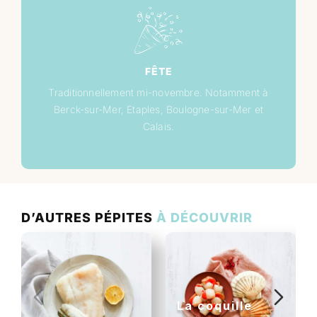
FÊTE
Traditionnellement mi-novembre. Notamment à
Berck-sur-Mer, Etaples, Boulogne-sur-Mer et
Calais.
D’AUTRES PÉPITES
À DÉCOUVRIR
La coquille