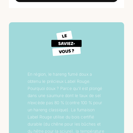
En région, le hareng fumé doux a
obtenu le précieux Label Rouge.
Pourquoi doux ? Parce qu’il est plongé
dans une saumure dont le taux de sel
n’excède pas 80 % (contre 100 % pour
un hareng classique). La fumaison
Label Rouge utilise du bois certifié
durable (du chêne pour les bûches et
du hêtre pour la sciure), la température