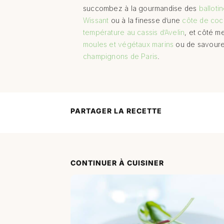
succombez à la gourmandise des
balloti
Wissant
ou à la finesse d’une
côte de coch
température au cassis d’Avelin
, et côté m
moules et végétaux marins
ou de savour
champignons de Paris
.
PARTAGER LA RECETTE
CONTINUER À CUISINER