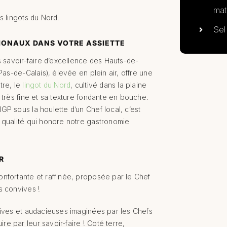
mat
s lingots du Nord.
Sel
GIONAUX DANS VOTRE ASSIETTE
s savoir-faire d’excellence des Hauts-de-
Pas-de-Calais), élevée en plein air, offre une
tre, le
lingot du Nord
, cultivé dans la plaine
 très fine et sa texture fondante en bouche.
GP sous la houlette d’un Chef local, c’est
e qualité qui honore notre gastronomie
R
onfortante et raffinée, proposée par le Chef
s convives !
sives et audacieuses imaginées par les Chefs
e par leur savoir-faire ! Coté terre,