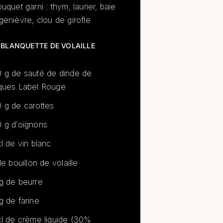
ouquet garni : thym, laurier, baie
genièvre, clou de girofle
 BLANQUETTE DE VOLAILLE
 g de sauté de dinde de
ques Label Rouge
 g de carottes
 g d’oignons
cl de vin blanc
 de bouillon de volaille
g de beurre
g de farine
cl de crème liquide (30%