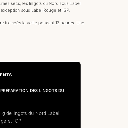
umes secs, les lingots du Nord sous Label
d'exception sous Label Rouge et IGP.
tre trempés la veille pendant 12 heures. Une
IENTS
 PRÉPARATION DES LINGOTS DU
 g de lingots du Nord Label
ge et IGP