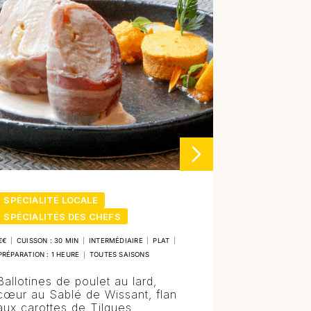
SPÉCIALITÉ LOCALE
SPÉCIALITÉS DES CHEFS
€€
|
CUISSON : 30 MIN
|
INTERMÉDIAIRE
|
PLAT
|
PRÉPARATION : 1 HEURE
|
TOUTES SAISONS
Ballotines de poulet au lard,
cœur au Sablé de Wissant, flan
aux carottes de Tilques