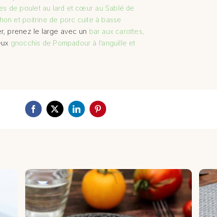
nes de poulet au lard et cœur au Sablé de
on et poitrine de porc cuite à basse
er, prenez le large avec un
bar aux carottes,
eux
gnocchis de Pompadour à l’anguille et