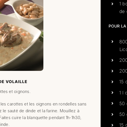
1 b
de 
POUR LA
800
Lic
200
200
15 
DE VOLAILLE
ttes et oignons.
1 l
50 
les carottes et les oignons en rondelles sans
 le sauté de dinde et la farine. Mouillez à
50 
Faites cuire la blanquette pendant 1h-1h30,
dinde.
15 